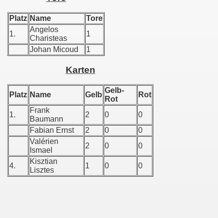
Platz
Name
Tore
Angelos
1.
1
Charisteas
Johan Micoud
1
Karten
Gelb-
Platz
Name
Gelb
Rot
Rot
Frank
1.
2
0
0
Baumann
Fabian Ernst
2
0
0
Valérien
2
0
0
Ismael
Kisztian
4.
1
0
0
Lisztes